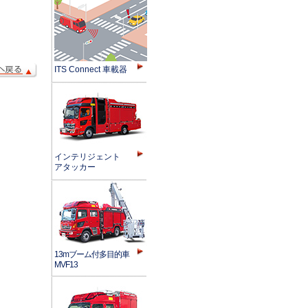
ITS Connect 車載器
インテリジェント
アタッカー
13mブーム付多目的車
MVF13