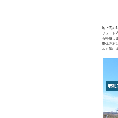
地上高約1
リュート式
も搭載し
車体左右
ルミ製に