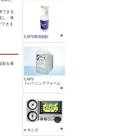
利用できる
載し、車
ができま
CAFS用消泡剤
役割を果
CAFS
トレーニングフォーム
e-モニタ