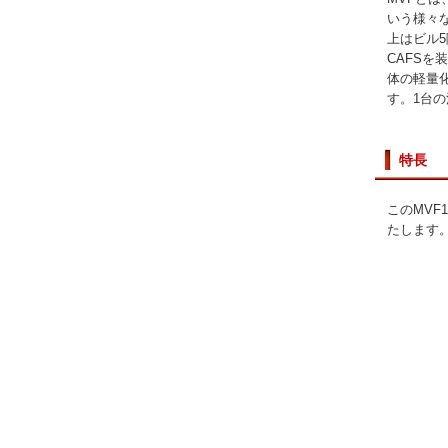
いう様々
上はビル5
CAFS
体の軽量
す。1台
特長
このMV
たします