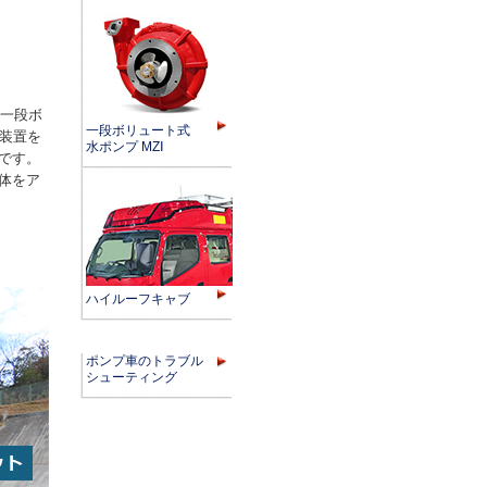
製一段ボ
一段ボリュート式
S装置を
水ポンプ MZⅠ
です。
体をア
ハイルーフキャブ
ポンプ車のトラブル
シューティング