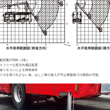
載荷重2700N（3名）
レスフリーな双方向通話装置
有線リモコンによる簡単操作
トリガを張り出さない為、はしご車の進入不可な狭隘地での救助が可能