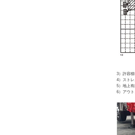
3）許容積
4）スト
5）地上
6）アウ