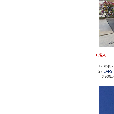
1.消火
1）水ポン
2）
CAF
3,20