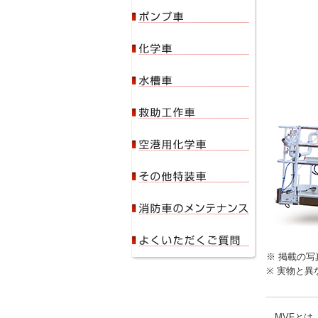
※ 掲載の
※ 実物と
MVFとは