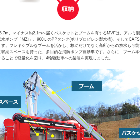
3.7m、マイナス約2.1mへ届くバスケットとブームを有するMVFは、アルミ
水ポンプ「MZⅠ」、900ＬのPPタンク(ポリプロピレン製水槽)、そしてCAF
ます。フレキシブルなブームを活かし、救助だけでなく高所からの放水も可能
に収納スペースを持った、多目的な消防ポンプ自動車です。さらに、ブーム本
することで軽量化を図り、4輪駆動車への架装を実現しました。