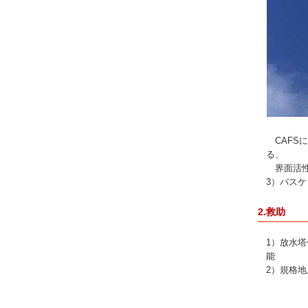
CAFS
る、
界面活
3）バス
2.救助
1）放水
能
2）規格地