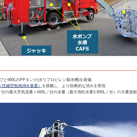
プと900LのPPタンク(ポリプロピレン製水槽)を装備
S（圧縮空気泡消火装置）
を搭載し、より効果的な消火を実現
0L／分の最大空気流量＋600L／分の水量（最大泡吐水量3,800L／分）の大量放射