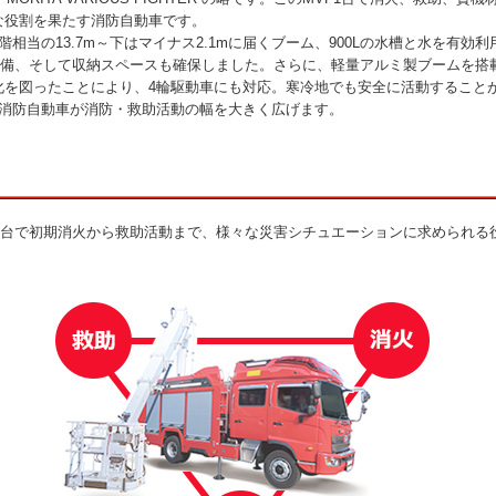
な役割を果たす消防自動車です。
階相当の13.7m～下はマイナス2.1mに届くブーム、900Lの水槽と水を有効
を装備、そして収納スペースも確保しました。さらに、軽量アルミ製ブームを搭
化を図ったことにより、4輪駆動車にも対応。寒冷地でも安全に活動すること
の消防自動車が消防・救助活動の幅を大きく広げます。
F1台で初期消火から救助活動まで、様々な災害シチュエーションに求められる
。