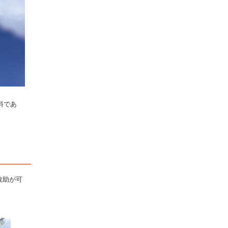
料であ
救助が可