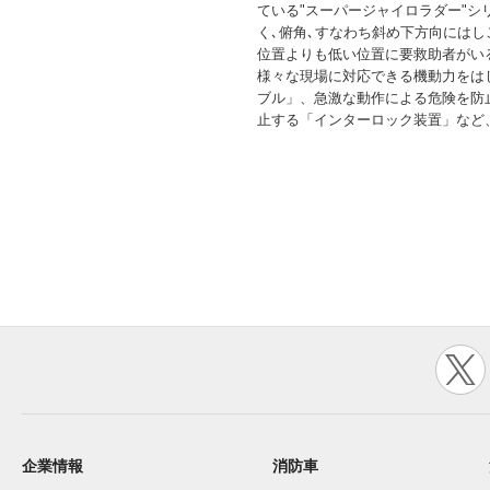
ている"スーパージャイロラダー"シ
く､俯角､すなわち斜め下方向にはし
位置よりも低い位置に要救助者がい
様々な現場に対応できる機動力をは
ブル」、急激な動作による危険を防
止する「インターロック装置」など
企業情報
消防車