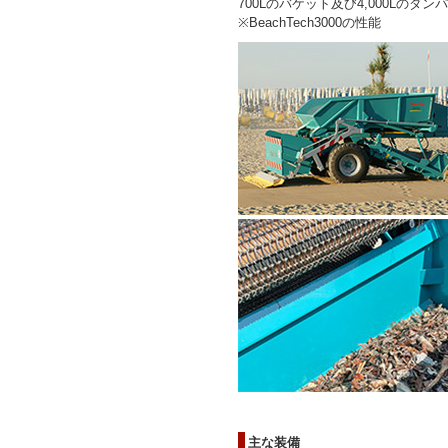
700Lのバケット及び4,000Lの
※BeachTech3000の性能
主な装備