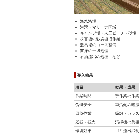
海水浴場
港湾・マリーナ区域
キャンプ場・人工ビーチ・砂場
災害後の砂浜復旧作業
競馬場のコース整備
苗床の土壌処理
石油流出の処理 など
導入効果
項目
効果・成果
作業時間
手作業の作
労働安全
重労働の軽
回収作業
吸殻・ガラ
景観・観光
清掃後の美観
環境効果
ゴミ流出抑制