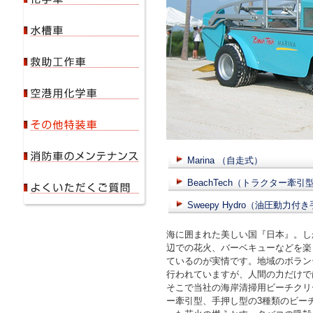
Marina （自走式）
BeachTech（トラクター牽引
Sweepy Hydro（油圧動力付
海に囲まれた美しい国『日本』。し
辺での花火、バーベキューなどを楽
ているのが実情です。地域のボラン
行われていますが、人間の力だけで
そこで当社の海岸清掃用ビーチクリ
ー牽引型、手押し型の3種類のビー