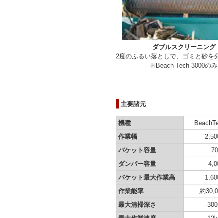
ダブルスクリーニング
2度のふるい落としで、ゴミと砂を
※Beach Tech 3000のみ
主要諸元
機種
BeachTe
作業幅
2,5
バケット容量
70
ダンパー容量
4,0
バケット最大作業高
1,6
作業能率
約30,0
最大清掃深さ
30