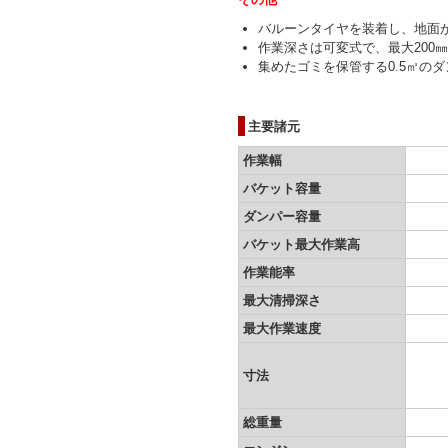
バルーンタイヤを装着し、地面
作業深さは可変式で、最大200
集めたゴミを保管する0.5㎥の
主要諸元
作業幅
バケット容量
ダンパー容量
バケット最大作業高
作業能率
最大清掃深さ
最大作業速度
寸法
総重量