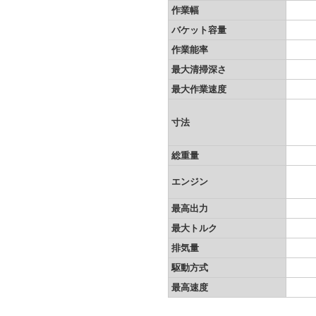
作業幅
バケット容量
作業能率
最大清掃深さ
最大作業速度
寸法
総重量
エンジン
最高出力
最大トルク
排気量
駆動方式
最高速度