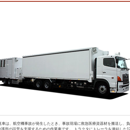
送車は、航空機事故が発生したとき、事故現場に救急医療資器材を搬送し、負
救護所の設営を支援するための作業車です。 トラクタにトレーラを連結した12