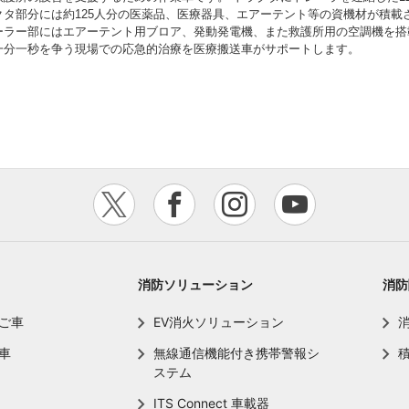
クタ部分には約125人分の医薬品、医療器具、エアーテント等の資機材が積載
ーラー部にはエアーテント用ブロア、発動発電機、また救護所用の空調機を搭
一分一秒を争う現場での応急的治療を医療搬送車がサポートします。
消防ソリューション
消防
ご車
EV消火ソリューション
車
無線通信機能付き携帯警報シ
ステム
ITS Connect 車載器