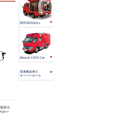
REDSEAGULL
Miracle CAFS Car
原液搬送車の
オーバーホール
傷者治
5型で