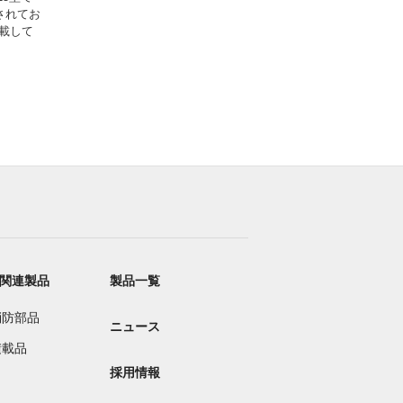
されてお
載して
関連製品
製品一覧
消防部品
ニュース
積載品
採用情報